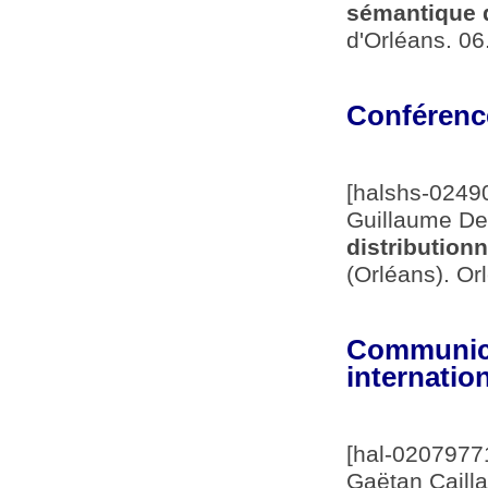
sémantique d
d'Orléans. 06
Conférence
[halshs-0249
Guillaume De
distributionn
(Orléans). Or
Communica
internatio
[hal-0207977
Gaëtan Cailla