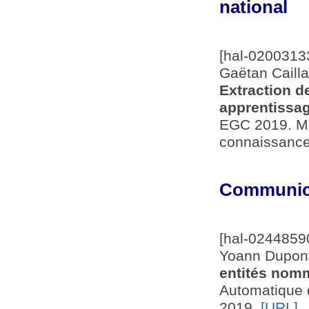
national
[hal-0200313
Gaëtan Cailla
Extraction 
apprentissag
EGC 2019. Met
connaissance
Communica
[hal-0244859
Yoann Dupon
entités nom
Automatique 
2019.
[URL]