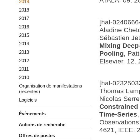
ATALA. 09. 2
2019
2018
2017
[hal-0240666
2016
Aladine Cheto
2015
Sébastien Je
2014
Mixing Deep-
2013
Pooling
, Pat
Elsevier. 12.
2012
2011
2010
[hal-0232503
Organisation de manifestations
Thomas Lampe
(récentes)
Nicolas Serre
Logiciels
Constrained 
Time-Series
Évènements
Observations
Actions de recherche
4621, IEEE. 
Offres de postes