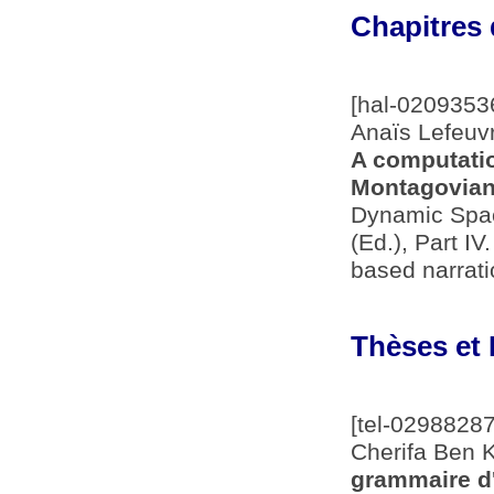
Chapitres 
[hal-0209353
Anaïs Lefeuvr
A computation
Montagovian 
Dynamic Spac
(Ed.), Part I
based narrat
Thèses et 
[tel-02988287
Cherifa Ben K
grammaire d'