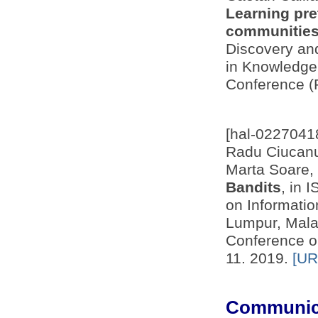
Learning pre
communitie
Discovery an
in Knowledge 
Conference (
[hal-0227041
Radu Ciucanu
Marta Soare,
Bandits
, in 
on Informatio
Lumpur, Malay
Conference on
11. 2019.
[UR
Communica