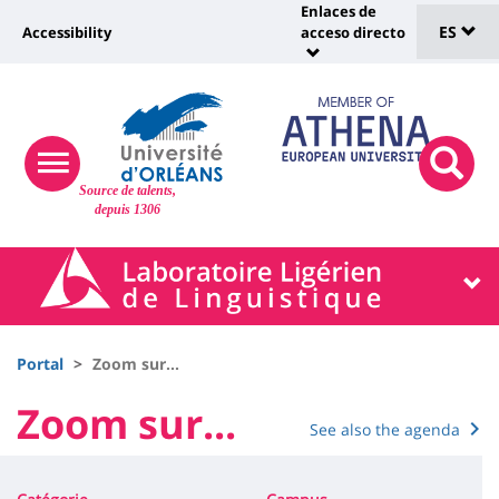
Sélec
Pasar
Enlaces de
Université
al
ES
Accessibility
acceso directo
Universit
de
contenido
:
:
principal
lang
lien
Shortcut
vers
links
Site
page
responsive
responsi
Source de talents,
menu
branding
search
accessibilité
depuis 1306
button
button
Université
Université
:
:
Recherche
Block
Fils
liste
Portal
Zoom sur...
d'Ariane
des
University
Zoom sur...
See also the agenda
Titre
composantes
:
Contenu
de
Main