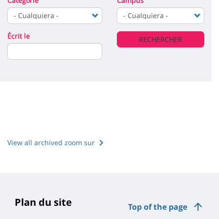
de
Catégorie
Campus
page
content
la
page
Écrit le
RECHERCHER
principale
View all archived zoom sur
Plan du site
Top of the page