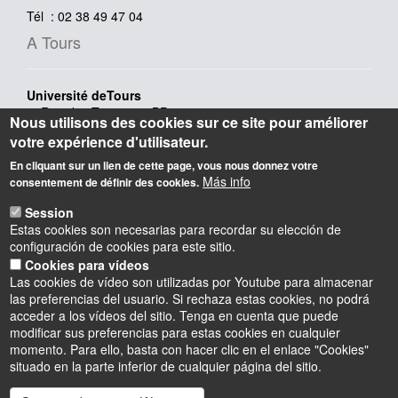
Tél : 02 38 49 47 04
A Tours
Université deTours
3, Rue des Tanneurs, BP 4103
Nous utilisons des cookies sur ce site pour améliorer
37041 Tours cedex 1
votre expérience d'utilisateur.
Tél : 02.47.36.66.54
En cliquant sur un lien de cette page, vous nous donnez votre
A Paris
Más info
consentement de définir des cookies.
Session
Bibliothèque Nationale de France
Estas cookies son necesarias para recordar su elección de
site François Mitterand
configuración de cookies para este sitio.
Quai François-Mauriac,
Cookies para vídeos
75706 Paris Cedex 13
Las cookies de vídeo son utilizadas por Youtube para almacenar
Tél : 01.53.79.59.59
las preferencias del usuario. Si rechaza estas cookies, no podrá
acceder a los vídeos del sitio. Tenga en cuenta que puede
modificar sus preferencias para estas cookies en cualquier
momento. Para ello, basta con hacer clic en el enlace "Cookies"
situado en la parte inferior de cualquier página del sitio.