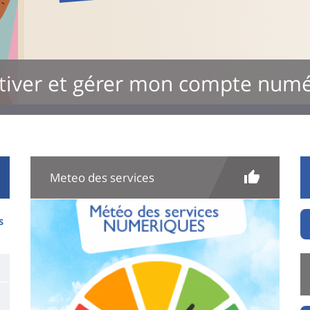
tiver et gérer mon compte num
Meteo des services
Image
s