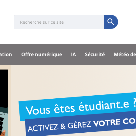
Université
Search
Rés
Soumettre
:
soci
Recherche
sité
ation
Offre numérique
IA
Sécurité
Météo de
pal