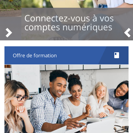
de
l'université
Connectez-vous à vos
d'Orléans
comptes numériques
Pré
S
Offre de formation
Image