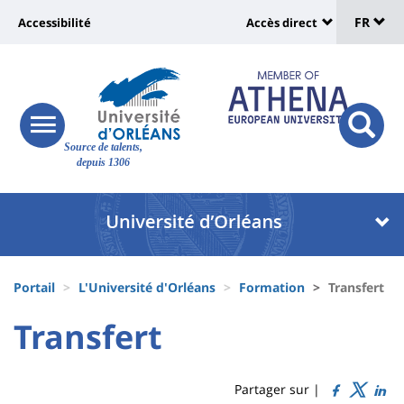
Sélec
Aller
Université
FR
Accessibilité
Accès direct
au
Universit
de
contenu
:
:
principal
lang
lien
Shortcut
vers
links
Site
responsive
page
responsi
Source de talents,
menu
branding
search
depuis 1306
accessibilité
button
button
Université
Université
:
:
Recherche
Block
Fils
liste
Portail
L'Université d'Orléans
Formation
Transfert
d'Ariane
des
University
University
Transfert
Titre
composantes
:
:
de
Sidebar
Main
Partager sur |