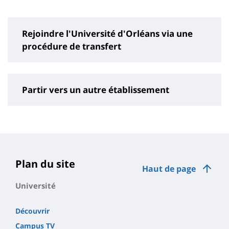
page
content
Rejoindre l'Université d'Orléans via une
procédure de transfert
Partir vers un autre établissement
Contenu
de
la
page
Plan du site
Haut de page
principale
Université
Découvrir
Campus TV