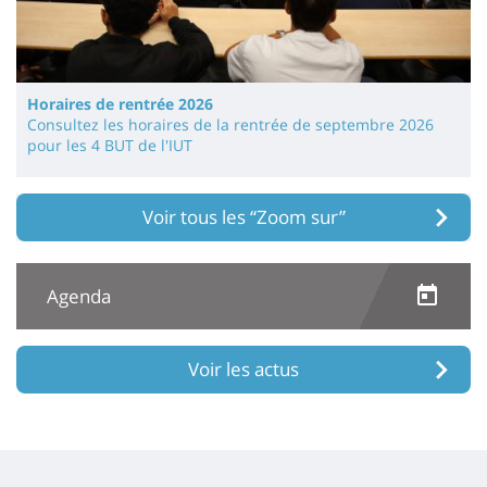
Horaires de rentrée 2026
Consultez les horaires de la rentrée de septembre 2026
pour les 4 BUT de l'IUT
Voir tous les “Zoom sur”
Agenda
Voir les actus