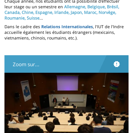
Chaque année, nos étudiants ont la possibilité d'effectuer
leur stage ou un semestre en
Allemagne, Belgique, Brésil,
Canada, Chine, Espagne, Irlande, Japon, Maroc, Norvège,
Roumanie, Suisse
...
Dans le cadre des
Relations Internationales
, l'IUT de l'Indre
accueille également les étudiants étrangers (mexicains,
vietnamiens, chinois, roumains, etc.).
Zoom sur...
Illustration
Image