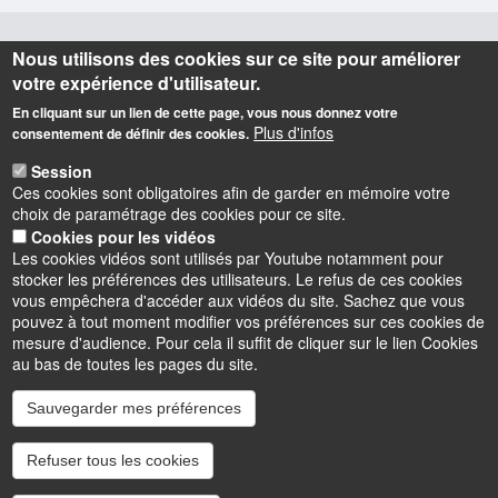
Nous utilisons des cookies sur ce site pour améliorer
Informations
votre expérience d'utilisateur.
En cliquant sur un lien de cette page, vous nous donnez votre
IUT de l'Indre (siège social, BUT GEA, BUT GEII)
Plus d'infos
consentement de définir des cookies.
2 avenue François Mitterrand
36000 CHATEAUROUX (France)
Session
Téléphone
02 54 08 25 50
Ces cookies sont obligatoires afin de garder en mémoire votre
choix de paramétrage des cookies pour ce site.
IUT de l'Indre (BUT MLT, BUT TC)
Cookies pour les vidéos
6 rue Georges Brassens
Les cookies vidéos sont utilisés par Youtube notamment pour
36100 ISSOUDUN (France)
stocker les préférences des utilisateurs. Le refus de ces cookies
Téléphone
02 54 03 59 03
vous empêchera d'accéder aux vidéos du site. Sachez que vous
pouvez à tout moment modifier vos préférences sur ces cookies de
mesure d'audience. Pour cela il suffit de cliquer sur le lien Cookies
au bas de toutes les pages du site.
Sauvegarder mes préférences
Instagram
LinkedIn
Youtube
TikTok
Facebook
Bluesk
Refuser tous les cookies
Accessibilité : partiellement conforme