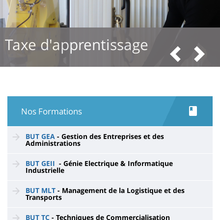
issage
Formations
Précédent
Suivant
Nos Formations
BUT GEA
- Gestion des Entreprises et des
Administrations
BUT GEII
- Génie Electrique & Informatique
Industrielle
BUT MLT
- Management de la Logistique et des
Transports
BUT TC
- Techniques de Commercialisation