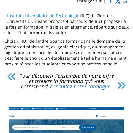
Sidebar
Main
Partager sur |
page
content
Contenu
L'
Institut Universitaire de Technologie
(IUT) de l'Indre de
de
l'Université d'Orléans propose 4 parcours de BUT proposés à
la fois en formation initiale et en alternance, répartis sur deux
la
sites : Châteauroux et Issoudun.
page
Choisir l'IUT de l'Indre pour se former dans le domaine de la
gestion administrative, du génie électrique, du management
principale
logistique ou encore des techniques de commercialisation,
c'est faire le choix d'un établissement à taille humaine alliant
proximité avec les étudiants et expertise professionnelle.
Pour découvrir l'ensemble de notre offre
et trouver la formation qui vous
correspond,
consultez notre catalogue
.
Image