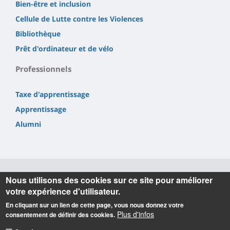
Bien-être et inclusion
Cellule de Lutte contre les Violences
Bibliothèque
Prêt d'ordinateur et de vélo
Professionnels
Taxe d'apprentissage
Apprentissage
Alumni
Nous utilisons des cookies sur ce site pour améliorer
Informations
votre expérience d'utilisateur.
En cliquant sur un lien de cette page, vous nous donnez votre
IUT de l'Indre (siège social, BUT GEA, BUT GEII)
Plus d'infos
consentement de définir des cookies.
2 avenue François Mitterrand
36000 CHATEAUROUX (France)