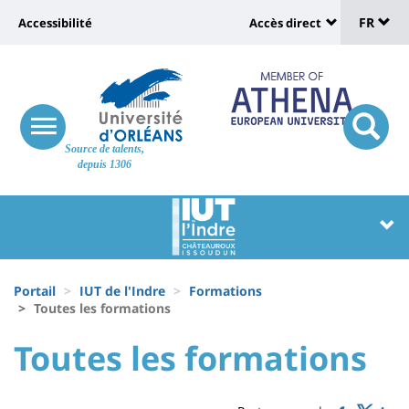
Sélec
Aller
Université
FR
Accessibilité
Accès direct
au
Universit
de
contenu
:
:
principal
lang
lien
Shortcut
vers
links
Site
responsive
page
responsi
Source de talents,
menu
branding
search
depuis 1306
accessibilité
button
button
Université
Université
:
:
Recherche
Block
Fils
liste
Portail
IUT de l'Indre
Formations
d'Ariane
Toutes les formations
des
University
University
Toutes les formations
composantes
Titre
:
:
de