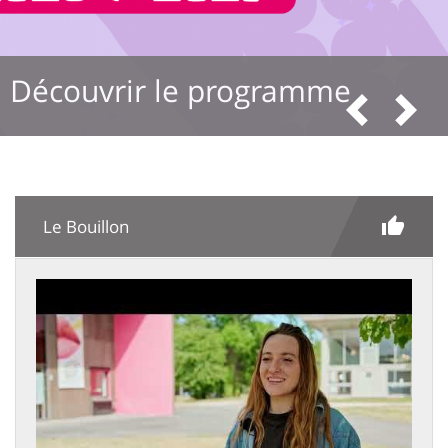
Découvrir le programme
Pré
S
Le Bouillon