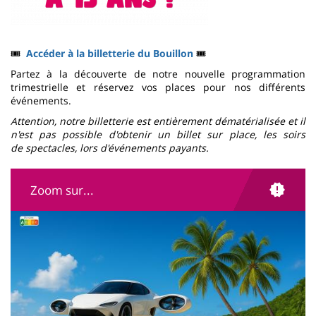
🎟
Accéder à la billetterie du Bouillon
🎟
Partez à la découverte de notre nouvelle programmation
trimestrielle et réservez vos places pour nos différents
événements.
Attention, notre billetterie est entièrement dématérialisée et il
n'est pas possible d'obtenir un billet sur place, les soirs
de spectacles, lors d'événements payants.
Zoom sur...
Illustration
Image