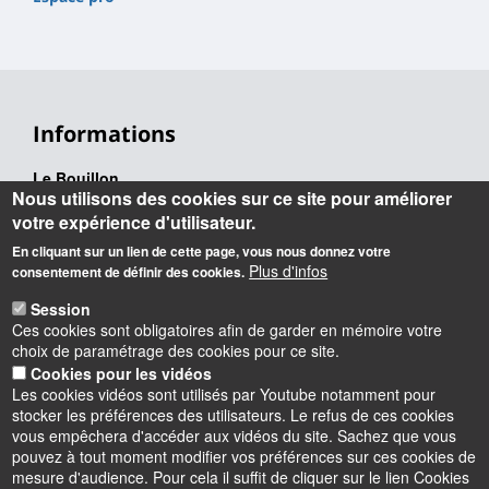
Informations
Le Bouillon
Nous utilisons des cookies sur ce site pour améliorer
02 38 49 24 24
votre expérience d'utilisateur.
centre.culturel@univ-orleans.fr
En cliquant sur un lien de cette page, vous nous donnez votre
Adresse administrative :
Plus d'infos
consentement de définir des cookies.
Rue de Tours
45067 Orléans Cedex 2
Session
Ces cookies sont obligatoires afin de garder en mémoire votre
Adresse physique :
choix de paramétrage des cookies pour ce site.
Campus d’Orléans - Orléans la Source
Cookies pour les vidéos
Parking : accès par la rue Léonard de Vinci puis rue de Saint
Les cookies vidéos sont utilisés par Youtube notamment pour
Amand
stocker les préférences des utilisateurs. Le refus de ces cookies
Station Tramway et Bus : Université - Parc Floral
vous empêchera d'accéder aux vidéos du site. Sachez que vous
pouvez à tout moment modifier vos préférences sur ces cookies de
mesure d'audience. Pour cela il suffit de cliquer sur le lien Cookies