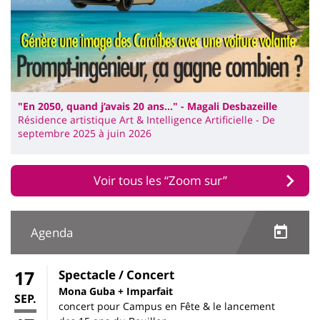
"En 2050, quand j’avais 20 ans…" - Magali Desbazeille
Résidence artistique Art & Intelligence Artificielle - De
septembre 2025 à juin 2026
Voir tous les “Zoom sur”
Agenda
17
Spectacle / Concert
Mona Guba + Imparfait
SEP.
concert pour Campus en Fête & le lancement