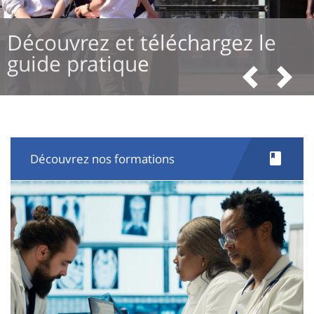
e
Téléchargez l'application
mobile UnivOrleans
Précédent
Suivant
Découvrez nos formations
Image