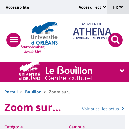
Sélec
Aller
Université
FR
Accessibilité
Accès direct
au
Universit
de
contenu
:
:
principal
lang
lien
Shortcut
vers
links
Site
responsive
page
responsi
Source de talents,
menu
branding
search
depuis 1306
accessibilité
button
button
Université
Université
:
:
Recherche
Block
Fils
liste
Portail
Bouillon
Zoom sur...
d'Ariane
des
University
Zoom sur...
Voir aussi les actus
Titre
composantes
:
Contenu
de
Main
Catégorie
Campus