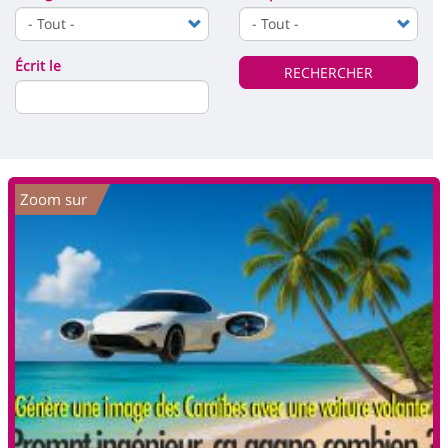
de
page
content
la
page
Écrit le
RECHERCHER
principale
Zoom sur