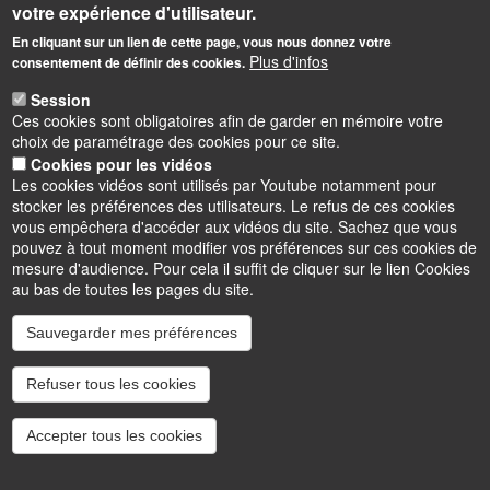
votre expérience d'utilisateur.
centre.culturel@univ-orleans.fr
En cliquant sur un lien de cette page, vous nous donnez votre
Adresse administrative :
Plus d'infos
consentement de définir des cookies.
Rue de Tours
45067 Orléans Cedex 2
Session
Ces cookies sont obligatoires afin de garder en mémoire votre
Adresse physique :
choix de paramétrage des cookies pour ce site.
Campus d’Orléans - Orléans la Source
Cookies pour les vidéos
Parking : accès par la rue Léonard de Vinci puis rue de Saint
Les cookies vidéos sont utilisés par Youtube notamment pour
Amand
stocker les préférences des utilisateurs. Le refus de ces cookies
Station Tramway et Bus : Université - Parc Floral
vous empêchera d'accéder aux vidéos du site. Sachez que vous
pouvez à tout moment modifier vos préférences sur ces cookies de
mesure d'audience. Pour cela il suffit de cliquer sur le lien Cookies
au bas de toutes les pages du site.
Sauvegarder mes préférences
Instagram
LinkedIn
Youtube
TikTok
Facebook
Bluesk
Refuser tous les cookies
Accessibilité : partiellement conforme
Cookies
Intranet
Mentions légales
Accepter tous les cookies