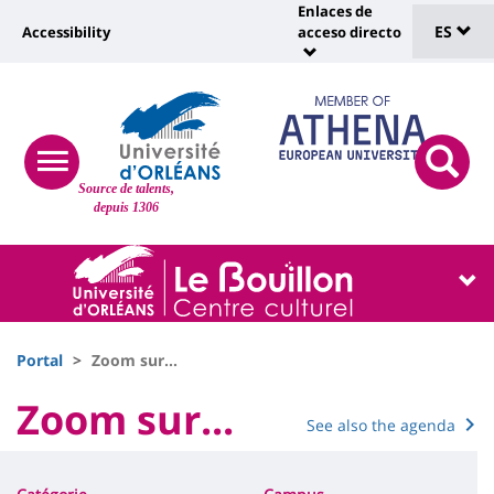
Sélec
Pasar
Enlaces de
Université
al
ES
Accessibility
acceso directo
Universit
de
contenido
:
:
principal
lang
lien
Shortcut
vers
links
Site
page
responsive
responsi
Source de talents,
menu
branding
search
accessibilité
depuis 1306
button
button
Université
Université
:
:
Recherche
Block
Fils
liste
Portal
Zoom sur...
d'Ariane
des
University
Zoom sur...
See also the agenda
Titre
composantes
:
Contenu
de
Main