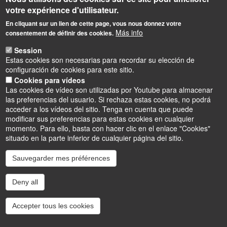
02 38 49 24 24
votre expérience d'utilisateur.
centre.culturel@univ-orleans.fr
En cliquant sur un lien de cette page, vous nous donnez votre
Adresse administrative :
Más info
consentement de définir des cookies.
Rue de Tours
45067 Orléans Cedex 2
Session
Estas cookies son necesarias para recordar su elección de
Adresse physique :
configuración de cookies para este sitio.
Campus d’Orléans - Orléans la Source
Cookies para vídeos
Parking : accès par la rue Léonard de Vinci puis rue de Saint
Las cookies de vídeo son utilizadas por Youtube para almacenar
Amand
las preferencias del usuario. Si rechaza estas cookies, no podrá
Station Tramway & Bus : Université - Parc Floral
acceder a los vídeos del sitio. Tenga en cuenta que puede
modificar sus preferencias para estas cookies en cualquier
momento. Para ello, basta con hacer clic en el enlace "Cookies"
situado en la parte inferior de cualquier página del sitio.
Sauvegarder mes préférences
Instagram
LinkedIn
Youtube
TikTok
Facebook
Bluesk
Deny all
Accessibilité : partiellement conforme
Cookies
Intranet
Mentions légales
Accepter tous les cookies