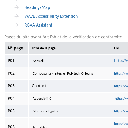
HeadingsMap
WAVE Accessibility Extension
RGAA Assistant
Pages du site ayant fait l’objet de la vérification de conformité
N° page
Titre de la page
URL
P01
http://
Accueil
P02
Composante - Intégrer Polytech Orléans
https://
P03
Contact
https://w
P04
Accessibilité
https://w
P05
Mentions légales
https://w
https://
P06
Actualités