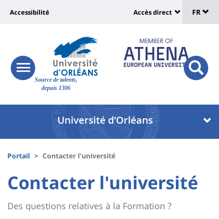
Sélec
Aller
Université
FR
Accessibilité
Accès direct
au
Universit
de
contenu
:
:
principal
lang
lien
Shortcut
vers
links
Site
responsive
page
responsi
Source de talents,
menu
branding
search
depuis 1306
accessibilité
button
button
Université
Université
:
:
Recherche
Block
Fils
liste
Portail
Contacter l'université
d'Ariane
des
University
University
Contacter l'université
Titre
composantes
:
:
Contenu
de
Des questions relatives à la Formation ?
Sidebar
Main