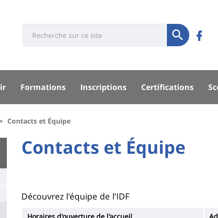
Université
Rés
Search
Re
Soumettre
:
soci
n
Recherche
sité
su
ir
Formations
Inscriptions
Certifications
Sc
F
pal
Contacts et Équipe
University
Contacts et Équipe
Titre
:
de
Main
page
content
Contenu
Découvrez l'équipe de l'IDF
de
Horaires d'ouverture de l'accueil
Ad