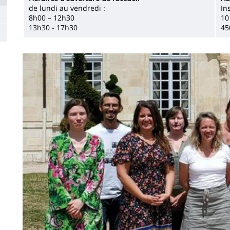
la
de lundi au vendredi :
In
8h00 – 12h30
10
page
13h30 - 17h30
45
principale
Image