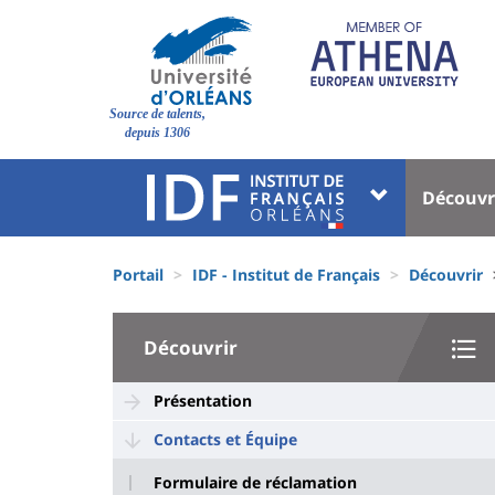
Aller
au
contenu
principal
Site
Source de talents,
branding
depuis 1306
Université
Univer
Découvr
:
:
Block
Menu
Fils
liste
princi
Portail
IDF - Institut de Français
Découvrir
d'Ariane
des
University
composantes
Découvrir
:
Sidebar
Présentation
Contacts et Équipe
Formulaire de réclamation