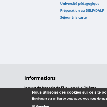
Université pédagogique
Préparation au DELF/DALF
Séjour à la carte
Informations
Institut de français de l’Université d’Orléans
Nous utilisons des cookies sur ce site pou
10 rue de Tours – BP 46527
45065 Orléans cedex 2
En cliquant sur un lien de cette page, vous nous donne
France
Session