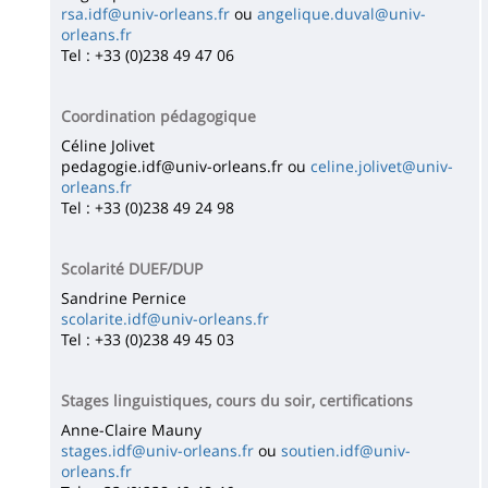
rsa.idf@univ-orleans.fr
ou
angelique.duval@univ-
orleans.fr
Tel : +33 (0)238 49 47 06
Coordination pédagogique
Céline Jolivet
pedagogie.idf@univ-orleans.fr ou
celine.jolivet@univ-
orleans.fr
Tel : +33 (0)238 49 24 98
Scolarité DUEF/DUP
Sandrine Pernice
scolarite.idf@univ-orleans.fr
Tel : +33 (0)238 49 45 03
Stages linguistiques, cours du soir, certifications
Anne-Claire Mauny
stages.idf@univ-orleans.fr
ou
soutien.idf@univ-
orleans.fr