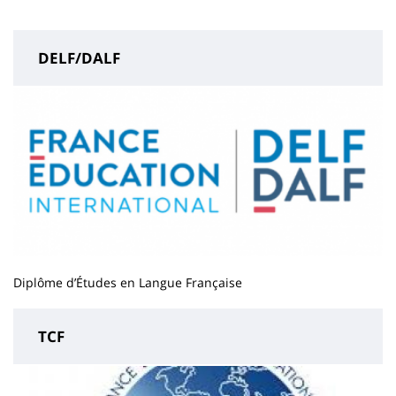
page
content
DELF/DALF
Diplôme d’Études en Langue Française
TCF