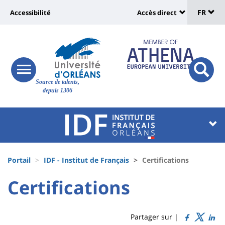
Sélec
Aller
Université
FR
Accessibilité
Accès direct
au
Universit
de
contenu
:
:
principal
lang
lien
Shortcut
vers
links
Site
responsive
page
responsi
Source de talents,
menu
branding
search
depuis 1306
accessibilité
button
button
Université
Université
:
:
Recherche
Block
Fils
liste
Portail
IDF - Institut de Français
Certifications
d'Ariane
des
University
University
Certifications
Titre
composantes
:
:
de
Sidebar
Main
Partager sur |