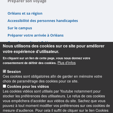
Préparer son voyage
Orléans et sa région
Accessibilité des personnes handicapées
Sur le campus
Préparer votre arrivée à Orléans
Quand vous êtes à Orléans
Nous utilisons des cookies sur ce site pour améliorer
votre expérience d'utilisateur.
En cliquant sur un lien de cette page, vous nous donnez votre
Plus d'infos
consentement de définir des cookies.
Session
Informations
Ces cookies sont obligatoires afin de garder en mémoire votre
choix de paramétrage des cookies pour ce site.
Institut de français de l’Université d’Orléans
Cookies pour les vidéos
10 rue de Tours – BP 46527
Les cookies vidéos sont utilisés par Youtube notamment pour
45065 Orléans cedex 2
stocker les préférences des utilisateurs. Le refus de ces cookies
France
vous empêchera d'accéder aux vidéos du site. Sachez que vous
pouvez à tout moment modifier vos préférences sur ces cookies de
mesure d'audience. Pour cela il suffit de cliquer sur le lien Cookies