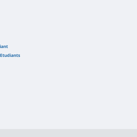
iant
Etudiants