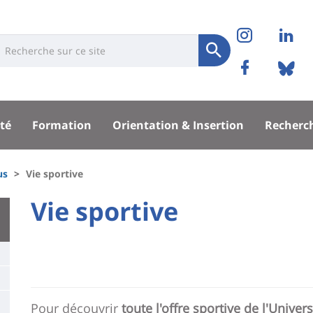
Réseaux
Instag
Li
niversité
earch
sociaux
Soumettre
Facebo
Bl
Recherche
sité
té
Formation
Orientation & Insertion
Recherc
pal
us
Vie sportive
University
Vie sportive
Titre
:
de
Main
page
content
Contenu
de
Pour découvrir
toute l'offre sportive de l'Univer