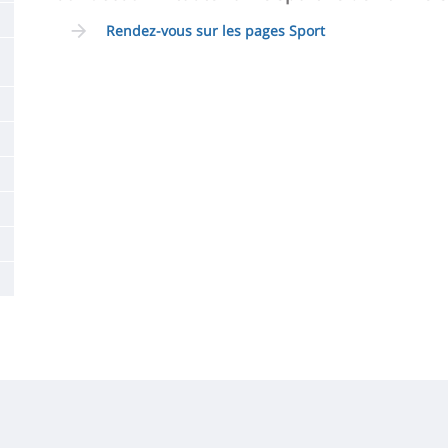
la
Rendez-vous sur les pages Sport
page
principale