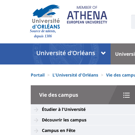
Aller
au
contenu
U
S
principal
Site
:
Source de talents,
branding
depuis 1306
Université
Univer
Universi
:
:
Block
Menu
Fils
liste
princi
Portail
L'Université d'Orléans
Vie des camp
d'Ariane
des
University
composantes
Vie des campus
:
Sidebar
Étudier à l'Université
Découvrir les campus
Campus en Fête