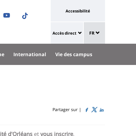
Université
Accessibilité
ram
nkedIn
Youtube
TikTok
:
Sélecteur
ok
uesky
lien
FR
Accès direct
de
University
vers
langue
:
page
he
International
Vie des campus
Shortcut
accessibilité
links
Partager sur |
sité d'Orléans
et
vous inscrire
,