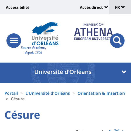
Sélec
Aller
Université
FR
Accessibilité
Accès direct
au
Universit
de
contenu
:
:
principal
lang
lien
Shortcut
vers
links
Site
responsive
page
responsi
Source de talents,
menu
branding
search
depuis 1306
accessibilité
button
button
Université
Université
:
:
Recherche
Block
Fils
liste
Portail
L'Université d'Orléans
Orientation & Insertion
d'Ariane
Césure
des
University
University
Césure
composantes
Titre
:
:
de