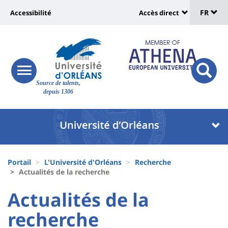
Sélec
Aller
Université
FR
Accessibilité
Accès direct
au
Universit
de
contenu
:
:
principal
lang
lien
Shortcut
vers
links
Site
responsive
page
responsi
Source de talents,
menu
branding
search
depuis 1306
accessibilité
button
button
Université
Université
:
:
Recherche
Block
Fils
liste
Portail
L'Université d'Orléans
Recherche
d'Ariane
Actualités de la recherche
des
University
University
Actualités de la
composantes
:
:
recherche
Titre