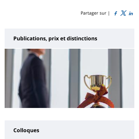
Sidebar
Main
de
content
page
Partager sur |
Publications, prix et distinctions
Colloques