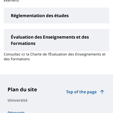
examens
Réglementation des études
Évaluation des Enseignements et des
Formations
Consultez ici la Charte de l’Évaluation des Enseignements et
des Formations
Contenu
de
la
page
Plan du site
Top of the page
principale
Université
Découvrir