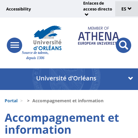
Sélec
Pasar
Enlaces de
Université
al
ES
Accessibility
acceso directo
Universit
de
contenido
:
:
principal
lang
lien
Shortcut
vers
links
Site
page
responsive
responsi
Source de talents,
menu
branding
search
accessibilité
depuis 1306
button
button
Université
Université
:
:
Recherche
Block
Fils
liste
Portal
Accompagnement et information
d'Ariane
des
University
University
Accompagnement et
composantes
:
:
information
Titre
Sidebar
Main