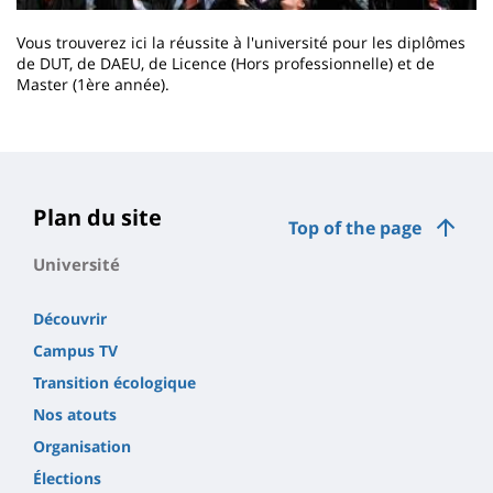
Vous trouverez ici la réussite à l'université pour les diplômes
de DUT, de DAEU, de Licence (Hors professionnelle) et de
Master (1ère année).
Contenu
de
la
page
Plan du site
Top of the page
principale
Université
Découvrir
Campus TV
Transition écologique
Nos atouts
Organisation
Élections