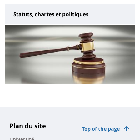
Statuts, chartes et politiques
Contenu
de
la
page
Plan du site
Top of the page
principale
Université