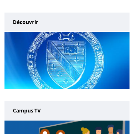
page
content
Découvrir
Campus TV