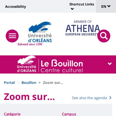
Sélec
Skip
Shortcut Links
Université
EN
Accessibility
to
Universit
de
main
:
:
content
langu
lien
Shortcut
vers
Links
Site
responsive
page
responsi
menu
branding
Talented since 1306
search
accessibilité
button
button
Université
Université
:
:
Recherche
Block
Fils
liste
Portal
Bouillon
Zoom sur...
d'Ariane
des
University
Zoom sur...
See also the agenda
Titre
composantes
:
Contenu
de
Main
Catégorie
Campus