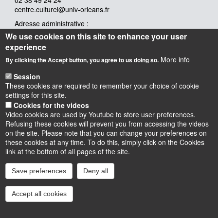
centre.culturel@univ-orleans.fr
Adresse administrative :
Rue de Tours
We use cookies on this site to enhance your user
45067 Orléans Cedex 2
experience
More info
Adresse physique :
By clicking the Accept button, you agree to us doing so.
Campus d’Orléans - Orléans la Source
Session
Parking : accès par la rue Léonard de Vinci puis rue de Saint
These cookies are required to remember your choice of cookie
Amand
settings for this site.
Station Tramway & Bus : Université - Parc Floral
Cookies for the videos
Video cookies are used by Youtube to store user preferences.
Refusing these cookies will prevent you from accessing the videos
on the site. Please note that you can change your preferences on
these cookies at any time. To do this, simply click on the Cookies
Instagram
LinkedIn
Youtube
TikTok
Facebook
Bluesk
link at the bottom of all pages of the site.
Save preferences
Deny all
Accessibilité : partiellement conforme
Cookies
Intranet
Mentions légales
Accept all cookies