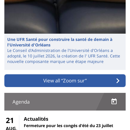
Une UFR Santé pour construire la santé de demain à
l'Université d'Orléans
Le Conseil d'Administration de l'Université d'Orléans a
adopté, le 10 juillet 2026, la création de l' UFR Santé. Cette
nouvelle composante marque une étape majeure
View all “Zoom sur”
Agenda
21
Actualités
Fermeture pour les congés d'été du 23 juillet
AUG.