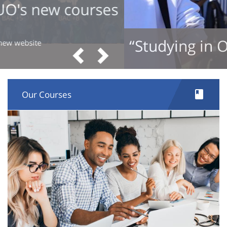
website
“Studying in Orléans” Booklet
Pre
N
Our Courses
Image