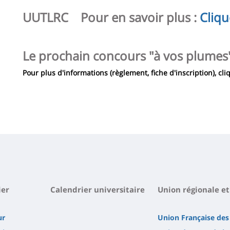
Contenu
UUTLRC Pour en savoir plus :
Cliqu
de
la
Le prochain concours "à vos plumes
page
principale
Pour plus d'informations (règlement, fiche d'inscription), cliq
ier
Calendrier universitaire
Union régionale et
ur
Union Française des