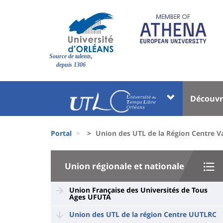
Pasar
al
contenido
principal
Site
Source de talents,
branding
depuis 1306
Université
Univer
Découvr
:
:
Block
Menu
Fils
liste
princi
Portal
Union des UTL de la Région Centre V
d'Ariane
des
University
composantes
Union régionale et nationale
:
Sidebar
Union Française des Universités de Tous
Ages UFUTA
Union des UTL de la région Centre UUTLRC