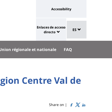
Université
Accessibility
:
eaux
Sélecteur
lien
Enlaces de acceso
aux
ES
de
University
vers
directo
langue
:
page
Shortcut
accessibilité
Union régionale et nationale
FAQ
links
gion Centre Val de
Share on |