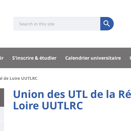
Université
Search
Rés
Soumettre
:
soci
Recherche
sité
ir
S'inscrire & étudier
Calendrier universitaire
pal
al de Loire UUTLRC
University
Union des UTL de la Ré
:
Loire UUTLRC
Titre
Main
de
content
page