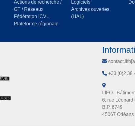
Actions de recherche /
Logiciels
Do
GT / Réseaux
Archives ouvertes
Fédération ICVL
(HAL)
Plateforme régionale
Informat
contact.lifo[a
+33 (0)2 38 
LIFO - Bâtiment
6, rue Léonard 
B.P. 6749
45067 Orléans 