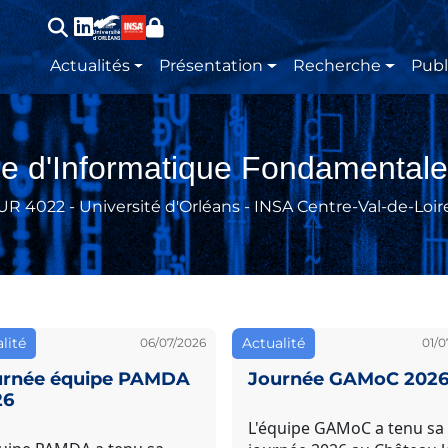
Main navigation
Actualités
Présentation
Recherche
Publ
re d'Informatique Fondamentale
UR 4022 - Université d'Orléans - INSA Centre-Val-de-Loir
lité
Actualité
06/07/2026
01/0
urnée équipe PAMDA
Journée GAMoC 202
26
L'équipe GAMoC a tenu sa