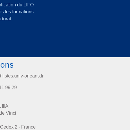
lication du LIFO
s les formations
ctorat
ions
t]listes.univ-orleans.fr
41 99 29
 IIIA
de Vinci
Cedex 2 - France