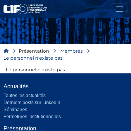
Aller au contenu principal
Fil d'Ariane
Présentation
Membres
Le personnel n'existe pas.
Le personnel n'existe pas.
Actualités
Toutes les actualités
Derniers posts sur LinkedIn
Séminaires
Fermetures institutionnelles
Présentation