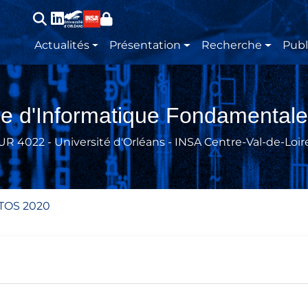
Main navigation
Actualités
Présentation
Recherche
Publ
re d'Informatique Fondamentale
UR 4022 - Université d'Orléans - INSA Centre-Val-de-Loir
TOS 2020