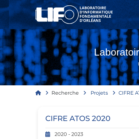
Aller au contenu principal
Laboratoi
Fil d'Ariane
Recherche
Projets
CIFRE A
CIFRE ATOS 2020
2020 - 2023