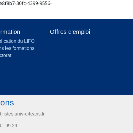
f8b7-30fc-4399-9556-
rmation
Offres d'emploi
lication du LIFO
s les formations
ctorat
ions
t]listes.univ-orleans.fr
41 99 29