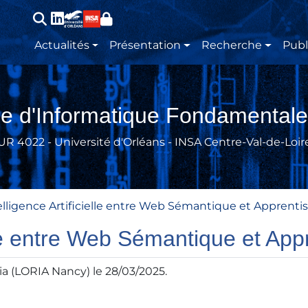
Main navigation
Actualités
Présentation
Recherche
Publ
re d'Informatique Fondamentale
UR 4022 - Université d'Orléans - INSA Centre-Val-de-Loir
telligence Artificielle entre Web Sémantique et Apprent
ielle entre Web Sémantique et A
a (LORIA Nancy) le 28/03/2025.