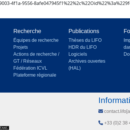
003-4f1a-9556-8afe047945f1%22%2c%22Oid%22%3a%229fe8
Recherche
Publications
Fo
Équipes de recherche
Thèses du LIFO
Imp
Projets
HDR du LIFO
dan
Actions de recherche /
Logiciels
Do
GT / Réseaux
Archives ouvertes
Fédération ICVL
(HAL)
Plateforme régionale
Informat
contact.lifo[a
+33 (0)2 38 