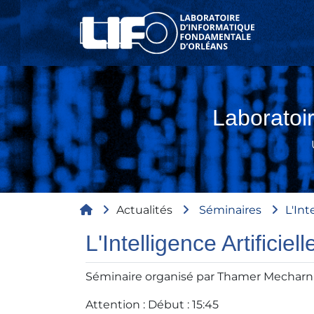
Aller au contenu principal
Laboratoi
Fil d'Ariane
Actualités
Séminaires
L'In
L'Intelligence Artific
Séminaire organisé par Thamer Mecharni
Attention : Début : 15:45