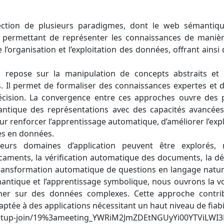
ntersection de plusieurs paradigmes, dont le web sémanti
 permettant de représenter les connaissances de manièr
 l’organisation et l’exploitation des données, offrant ainsi
t, repose sur la manipulation de concepts abstraits et
es. Il permet de formaliser des connaissances expertes et 
décision. La convergence entre ces approches ouvre des 
émantique des représentations avec des capacités avancé
r renforcer l’apprentissage automatique, d’améliorer l’expli
es en données.
ieurs domaines d’application peuvent être explorés
caments, la vérification automatique des documents, la d
 transformation automatique de questions en langage natur
antique et l’apprentissage symbolique, nous ouvrons la vo
ner sur des données complexes. Cette approche contri
adaptée à des applications nécessitant un haut niveau de fiab
meetup-join/19%3ameeting_YWRiM2JmZDEtNGUyYi00YTViL