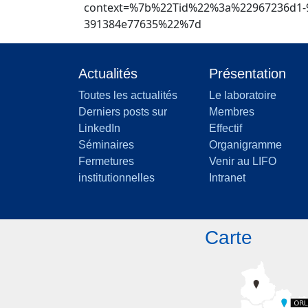
context=%7b%22Tid%22%3a%22967236d1-9
391384e77635%22%7d
Actualités
Présentation
Toutes les actualités
Le laboratoire
Derniers posts sur
Membres
LinkedIn
Effectif
Séminaires
Organigramme
Fermetures
Venir au LIFO
institutionnelles
Intranet
Carte