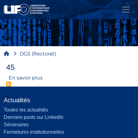
Aller au contenu principal
Fil d'Ariane
DGS (Rectorat)
45
sur 45
En savoir plus
Actualités
Toutes les actualités
Derniers posts sur LinkedIn
Séminaires
Fermetures institutionnelles