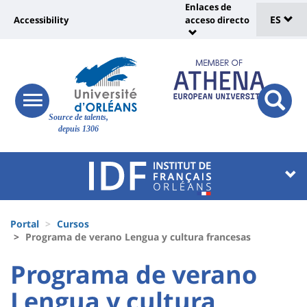
Sélec
Pasar
Enlaces de
Université
al
ES
Accessibility
acceso directo
Universit
de
contenido
:
:
principal
lang
lien
Shortcut
vers
links
Site
page
responsive
responsi
Source de talents,
menu
branding
search
accessibilité
depuis 1306
button
button
Université
Université
:
:
Recherche
Block
Fils
liste
Portal
Cursos
d'Ariane
Programa de verano Lengua y cultura francesas
des
University
University
Programa de verano
composantes
:
:
Lengua y cultura