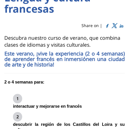
Titre
Sidebar
Main
francesas
de
content
page
Share on |
Contenu
Descubra nuestro curso de verano, que combina
clases de idiomas y visitas culturales.
de
Este verano, ¡vive la experiencia (2 o 4 semanas)
la
de aprender francés en inmersiónen una ciudad
de arte y de historia!
page
principale
2 o 4 semanas para:
interactuar y mejorarse en francés
descubrir la región de los Castillos del Loira y su