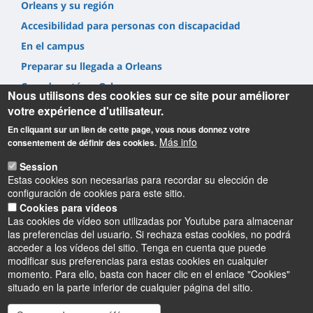
Orleans y su región
Accesibilidad para personas con discapacidad
En el campus
Preparar su llegada a Orleans
Cuando esté en Orleans
Nous utilisons des cookies sur ce site pour améliorer
votre expérience d'utilisateur.
En cliquant sur un lien de cette page, vous nous donnez votre
Más info
consentement de définir des cookies.
Session
Informations
Estas cookies son necesarias para recordar su elección de
configuración de cookies para este sitio.
Institut de français de l’Université d’Orléans
Cookies para vídeos
10 rue de Tours – BP 46527
Las cookies de vídeo son utilizadas por Youtube para almacenar
45065 Orléans cedex 2
las preferencias del usuario. Si rechaza estas cookies, no podrá
France
acceder a los vídeos del sitio. Tenga en cuenta que puede
modificar sus preferencias para estas cookies en cualquier
momento. Para ello, basta con hacer clic en el enlace "Cookies"
situado en la parte inferior de cualquier página del sitio.