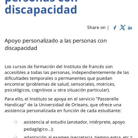
Titre
Sidebar
Main
discapacidad
de
content
page
Share on |
Contenu
Apoyo personalizado a las personas con
discapacidad
de
la
Los cursos de formación del Instituto de francés son
page
accesibles a todas las personas, independientemente de las
dificultades temporales o permanentes que puedan
principale
encontrar (problemas de salud, sensoriales, motrices,
psicológicos, cognitivos u otra situación particular).
Para ello, el Instituto se apoya en el servicio "Passerelle
Handicap" de la Universidad de Orleans, que ofrece una
asistencia personalizada en función de cada estudiante:
asistencia al estudio (anotador, intérprete, apoyo
pedagógico...);
adaptación al examen (secretaria, tiempo extra, etc.);