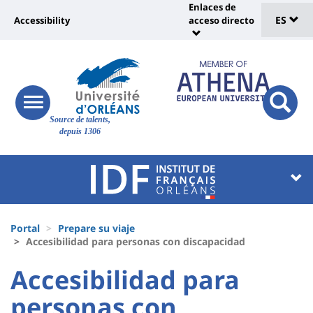
Sélec
Pasar
Enlaces de
Université
al
ES
Accessibility
acceso directo
Universit
de
contenido
:
:
principal
lang
lien
Shortcut
vers
links
Site
page
responsive
responsi
Source de talents,
menu
branding
search
accessibilité
depuis 1306
button
button
Université
Université
:
:
Recherche
Block
Fils
liste
Portal
Prepare su viaje
d'Ariane
Accesibilidad para personas con discapacidad
des
University
University
Accesibilidad para
composantes
:
:
personas con