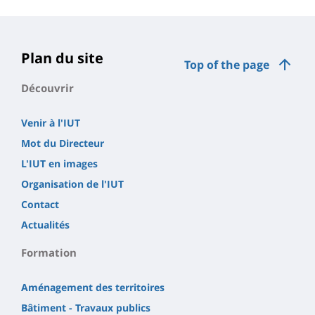
de
la
page
Plan du site
Top of the page
principale
Découvrir
Venir à l'IUT
Mot du Directeur
L'IUT en images
Organisation de l'IUT
Contact
Actualités
Formation
Aménagement des territoires
Bâtiment - Travaux publics