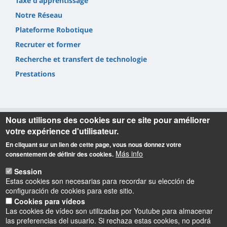
Taxe d'apprentissage
Notre Réseau
Plateforme Robotique
Recruter et former
Recherche et transfert de technologie
Prestations
Nous utilisons des cookies sur ce site pour améliorer
votre expérience d'utilisateur.
Informations
En cliquant sur un lien de cette page, vous nous donnez votre
Más info
consentement de définir des cookies.
Accueil
Session
Tel. : +33(0)2 48 23 80 80
Estas cookies son necesarias para recordar su elección de
Adresse postale
configuración de cookies para este sitio.
Cookies para vídeos
IUT de Bourges
Las cookies de vídeo son utilizadas por Youtube para almacenar
63, Avenue de Lattre de Tassigny
las preferencias del usuario. Si rechaza estas cookies, no podrá
18020 Bourges Cedex - France