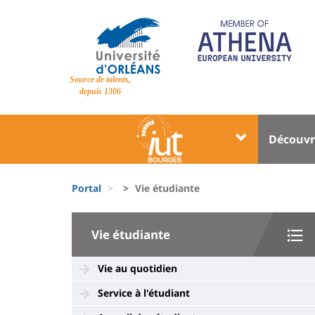
Pasar
al
contenido
principal
Site
Source de talents,
branding
depuis 1306
Université
Univer
Découvr
:
:
Block
Menu
Fils
liste
princi
Portal
Vie étudiante
d'Ariane
des
University
composantes
Vie étudiante
:
Sidebar
Vie au quotidien
Service à l'étudiant