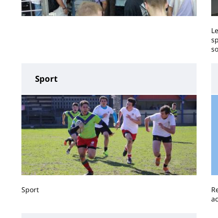
Le
sp
so
Sport
Sport
R
ac