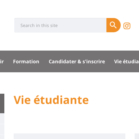
Université
Rés
Search
In
Soumettre
:
soci
d
Recherche
l'
sité
ir
Formation
Candidater & s'inscrire
Vie étudi
d
B
pal
University
Vie étudiante
Titre
:
de
Main
page
content