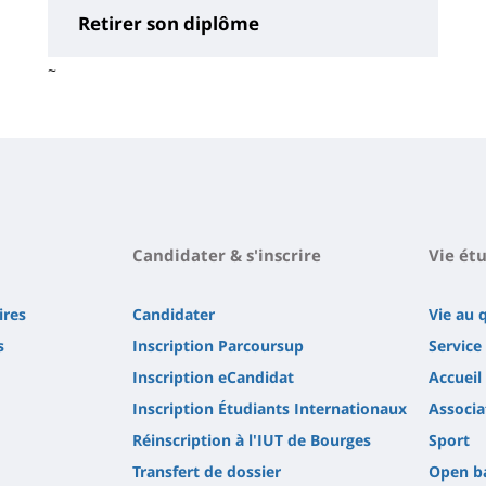
Retirer son diplôme
~
Contenu
de
la
page
principale
Candidater & s'inscrire
Vie ét
ires
Candidater
Vie au 
s
Inscription Parcoursup
Service 
Inscription eCandidat
Accueil
Inscription Étudiants Internationaux
Associa
Réinscription à l'IUT de Bourges
Sport
Transfert de dossier
Open b