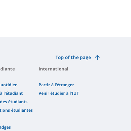
Top of the page
udiante
International
quotidien
Partir à l'étranger
à l'étudiant
Venir étudier à l'IUT
 des étudiants
tions étudiantes
adges