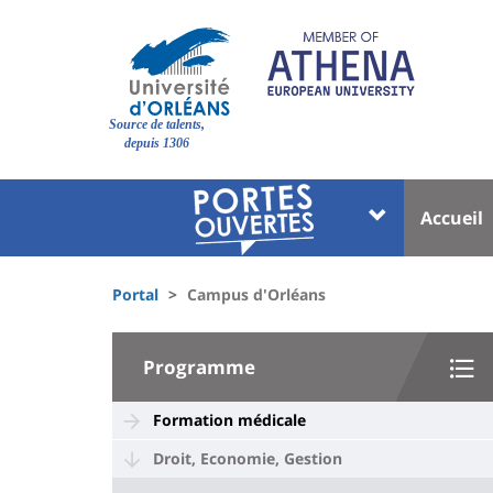
Pasar
al
contenido
principal
Site
Source de talents,
branding
depuis 1306
Université
Univer
Accueil
:
:
Block
Menu
Fils
liste
princi
Portal
Campus d'Orléans
d'Ariane
des
University
composantes
Programme
:
Sidebar
Formation médicale
Droit, Economie, Gestion