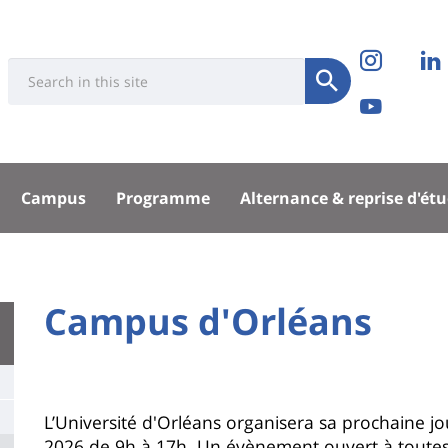
Réseau
Retro
Université
Search
sociaux
Soumettre
nous
Retro
:
Recherche
sur
nous
sité
Insta
sur
Campus
Programme
Alternance & reprise d'ét
Yout
pal
University
Campus d'Orléans
Titre
:
de
Main
page
content
Contenu
L’Université d'Orléans organisera sa prochaine jo
2026 de 9h à 17h. Un évènement ouvert à toutes e