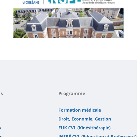
Contenu
de
la
page
principale
s
Programme
s
Formation médicale
Droit, Economie, Gestion
s
EUK CVL (Kinésithérapie)
s
INSPÉ CVL (Education et Professorat)