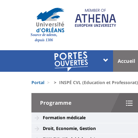
Pasar
al
contenido
principal
Site
Source de talents,
branding
depuis 1306
Université
Univer
Accueil
:
:
Block
Menu
Fils
liste
princi
Portal
INSPÉ CVL (Education et Professorat)
d'Ariane
des
University
composantes
Programme
:
Sidebar
Formation médicale
Droit, Economie, Gestion