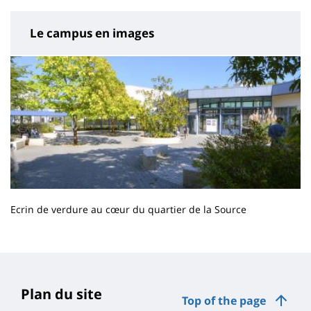
Le campus en images
Ecrin de verdure au cœur du quartier de la Source
Contenu
de
la
page
Plan du site
Top of the page