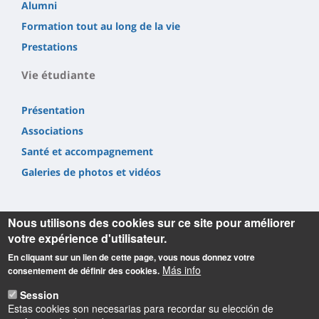
Alumni
Formation tout au long de la vie
Prestations
Vie étudiante
Présentation
Associations
Santé et accompagnement
Galeries de photos et vidéos
Nous utilisons des cookies sur ce site pour améliorer
votre expérience d'utilisateur.
En cliquant sur un lien de cette page, vous nous donnez votre
Informations
Más info
consentement de définir des cookies.
Université d'Orléans
Session
Faculté Droit, Économie, Gestion
Estas cookies son necesarias para recordar su elección de
Rue de Blois BP 26739