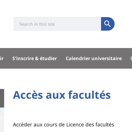
Université
Search
Rés
Soumettre
:
soci
Recherche
sité
ir
S'inscrire & étudier
Calendrier universitaire
pal
University
Accès aux facultés
Titre
:
de
Main
page
content
Contenu
Accéder aux cours de Licence des facultés