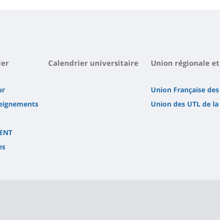
ier
Calendrier universitaire
Union régionale et
ur
Union Française des
seignements
Union des UTL de la
 ENT
es