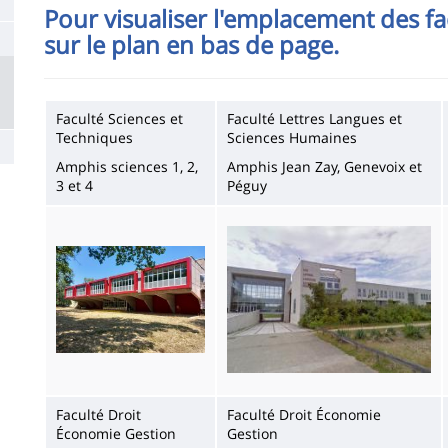
de
Pour visualiser l'emplacement des fa
la
sur le plan en bas de page.
page
principale
Faculté Sciences et
Faculté Lettres Langues et
Techniques
Sciences Humaines
Amphis sciences 1, 2,
Amphis Jean Zay, Genevoix et
3 et 4
Péguy
Imagen
Imagen
Faculté Droit
Faculté Droit Économie
Économie Gestion
Gestion