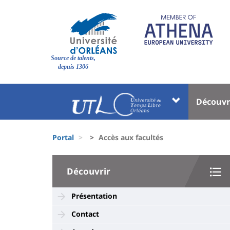
Pasar
al
contenido
principal
Site
Source de talents,
branding
depuis 1306
Université
Univer
Découvr
:
:
Block
Menu
Fils
liste
princi
Portal
Accès aux facultés
d'Ariane
des
University
composantes
Découvrir
:
Sidebar
Présentation
Contact