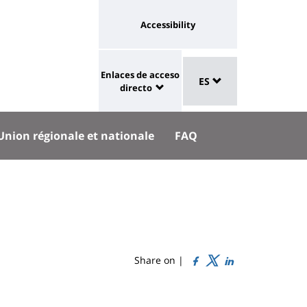
Université
Accessibility
:
eaux
Sélecteur
lien
Enlaces de acceso
aux
ES
de
University
vers
directo
langue
:
page
Shortcut
accessibilité
Union régionale et nationale
FAQ
links
Share on |