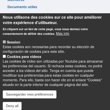
Documents utiles
Nous utilisons des cookies sur ce site pour améliorer
votre expérience d'utilisateur.
En cliquant sur un lien de cette page, vous nous donnez votre
Más info
consentement de définir des cookies.
Informations
Session
Estas cookies son necesarias para recordar su elección de
INSPÉ Centre Val de Loire
configuración de cookies para este sitio.
72 Rue du Faubourg de Bourgogne
Cookies para vídeos
45000 Orléans
Las cookies de vídeo son utilizadas por Youtube para almacenar
02 38 49 26 00
las preferencias del usuario. Si rechaza estas cookies, no podrá
contact.inspe@univ-orleans.fr
acceder a los vídeos del sitio. Tenga en cuenta que puede
modificar sus preferencias para estas cookies en cualquier
momento. Para ello, basta con hacer clic en el enlace "Cookies"
situado en la parte inferior de cualquier página del sitio.
Sauvegarder mes préférences
Instagram
LinkedIn
Youtube
TikTok
Facebook
Bluesk
Deny all
Accessibilité : partiellement conforme