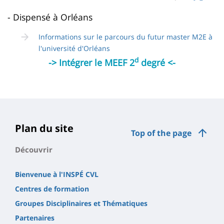
page
content
Contenu
- Dispensé à Orléans
de
Informations sur le parcours du futur master M2E à
la
l'université d'Orléans
d
-> Intégrer le MEEF 2
degré <-
page
principale
Plan du site
Top of the page
Découvrir
Bienvenue à l'INSPÉ CVL
Centres de formation
Groupes Disciplinaires et Thématiques
Partenaires