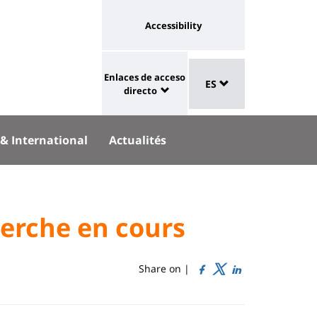
Université
Accessibility
:
eaux
Sélecteur
lien
Enlaces de acceso
aux
ES
de
University
vers
directo
langue
:
page
Shortcut
accessibilité
 & International
Actualités
links
herche en cours
Share on |