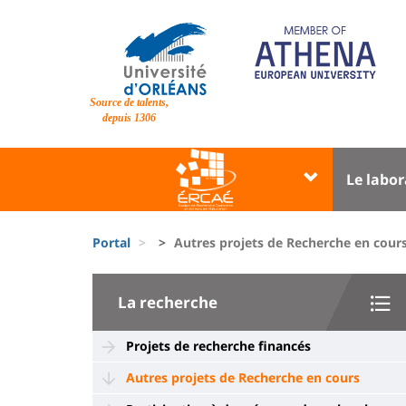
Pasar
al
contenido
principal
Site
Source de talents,
branding
depuis 1306
Université
Univer
Le labor
:
:
Block
Menu
Fils
liste
princi
Portal
Autres projets de Recherche en cour
d'Ariane
des
University
composantes
La recherche
:
Sidebar
Projets de recherche financés
Autres projets de Recherche en cours