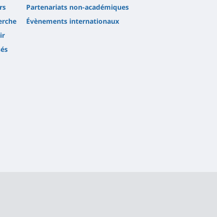
rs
Partenariats non-académiques
erche
Évènements internationaux
ir
sés