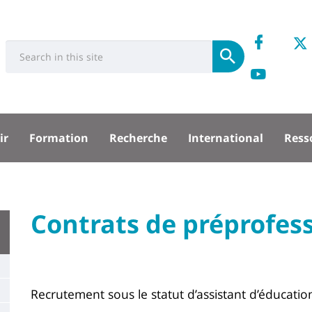
Réseau
Retro
Université
Search
sociaux
Soumettre
nous
Retro
:
Recherche
sur
nous
sité
Face
sur
ir
Formation
Recherche
International
Ress
Yout
/
pal
University
Contrats de préprofes
Titre
:
de
Main
page
content
Contenu
Recrutement sous le statut d’assistant d’éducatio