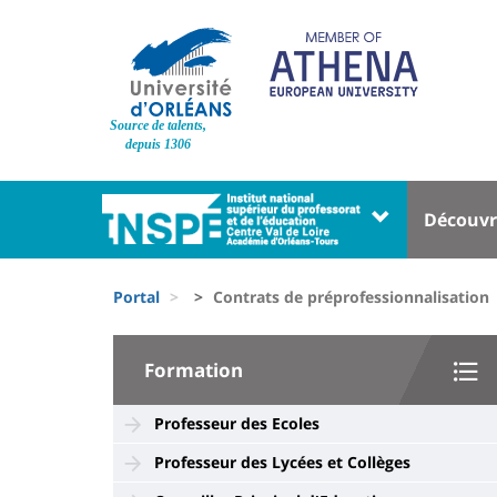
Pasar
al
contenido
principal
Site
Source de talents,
branding
depuis 1306
Université
Univer
Découvr
:
:
Block
Menu
Fils
liste
princi
Portal
Contrats de préprofessionnalisation
d'Ariane
des
University
composantes
Formation
:
Sidebar
Professeur des Ecoles
Professeur des Lycées et Collèges