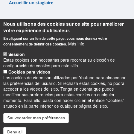
Accueillir un stagiaire
Nous utilisons des cookies sur ce site pour améliorer
votre expérience d'utilisateur.
En cliquant sur un lien de cette page, vous nous donnez votre
Informations
Más info
consentement de définir des cookies.
Adresse :
Session
IUT de Chartres
Estas cookies son necesarias para recordar su elección de
1, place Roger Joly (67,65 km)
configuración de cookies para este sitio.
28000 Chartres
Cookies para vídeos
Las cookies de vídeo son utilizadas por Youtube para almacenar
Téléphone :
las preferencias del usuario. Si rechaza estas cookies, no podrá
02 37 91 83 00
acceder a los vídeos del sitio. Tenga en cuenta que puede
modificar sus preferencias para estas cookies en cualquier
momento. Para ello, basta con hacer clic en el enlace "Cookies"
situado en la parte inferior de cualquier página del sitio.
Sauvegarder mes préférences
Instagram
LinkedIn
Youtube
TikTok
Facebook
Bluesk
Deny all