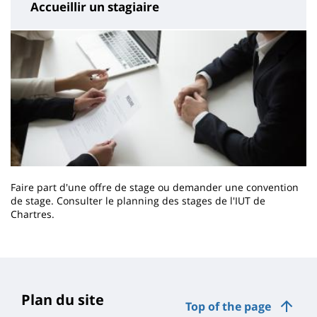
Accueillir un stagiaire
Faire part d'une offre de stage ou demander une convention
de stage. Consulter le planning des stages de l'IUT de
Chartres.
Contenu
de
la
page
Plan du site
Top of the page