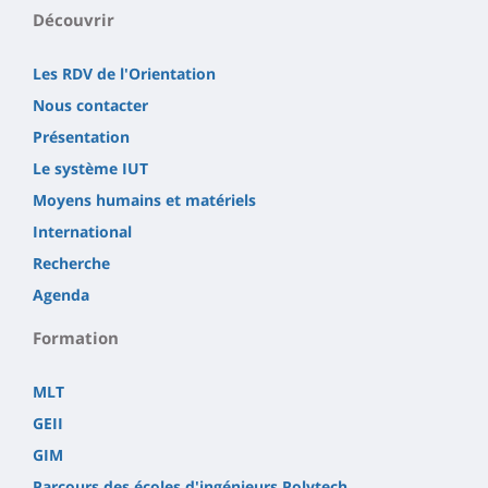
principale
Découvrir
Les RDV de l'Orientation
Nous contacter
Présentation
Le système IUT
Moyens humains et matériels
International
Recherche
Agenda
Formation
MLT
GEII
GIM
Parcours des écoles d'ingénieurs Polytech