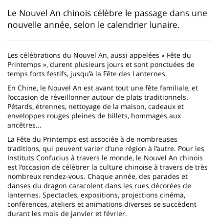
page
content
Contenu
Le Nouvel An chinois célèbre le passage dans une
nouvelle année, selon le calendrier lunaire.
de
la
Les célébrations du Nouvel An, aussi appelées « Fête du
page
Printemps », durent plusieurs jours et sont ponctuées de
principale
temps forts festifs, jusqu’à la Fête des Lanternes.
En Chine, le Nouvel An est avant tout une fête familiale, et
l’occasion de réveillonner autour de plats traditionnels.
Pétards, étrennes, nettoyage de la maison, cadeaux et
enveloppes rouges pleines de billets, hommages aux
ancêtres...
La Fête du Printemps est associée à de nombreuses
traditions, qui peuvent varier d’une région à l’autre. Pour les
Instituts Confucius à travers le monde, le Nouvel An chinois
est l’occasion de célébrer la culture chinoise à travers de très
nombreux rendez-vous. Chaque année, des parades et
danses du dragon caracolent dans les rues décorées de
lanternes. Spectacles, expositions, projections cinéma,
conférences, ateliers et animations diverses se succèdent
durant les mois de janvier et février.