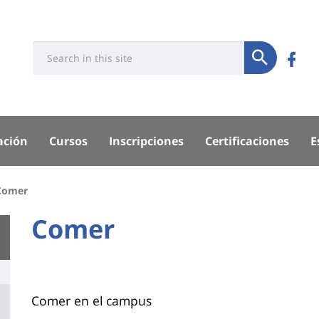
Université
Rés
Search
Re
Soumettre
:
soci
n
Recherche
su
sité
ación
Cursos
Inscripciones
Certificaciones
E
F
pal
Comer
University
Comer
Titre
:
de
Main
page
content
Contenu
Comer en el campus