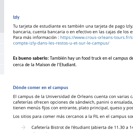
de
la
Izly
page
Tu tarjeta de estudiante es también una tarjeta de pago Izly
principale
bancaria, cuenta bancaria o en efectivo en las cajas de los
Para más información :
https://www.crous-orleans-tours.fr/
compte-izly-dans-les-restos-u-et-sur-le-campus/
Es bueno saberlo:
También hay un food truck en el campus de 
cerca de la Maison de l'Etudiant.
Dónde comer en el campus
El campus de la Universidad de Orleans cuenta con varias caf
cafeterías ofrecen opciones de sándwich, panini o ensalada,
tienen menús fijos con entrante, plato principal, queso y pos
Los sitios para comer más cercanos a la FIL en el campus so
Cafetería Bistrot de l'étudiant (abierta de 11.30 a 