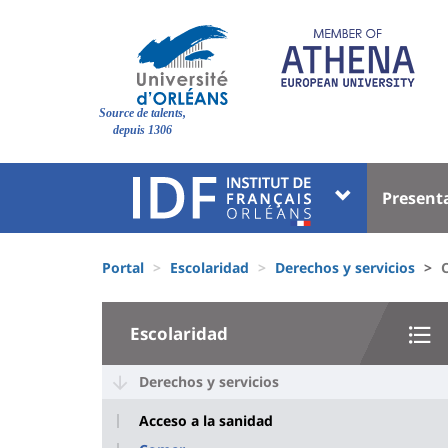
Pasar
al
contenido
principal
Site
Source de talents,
branding
depuis 1306
Université
Univer
Present
:
:
Block
Menu
Fils
liste
princi
Portal
Escolaridad
Derechos y servicios
d'Ariane
des
University
composantes
Escolaridad
:
Sidebar
Derechos y servicios
Acceso a la sanidad