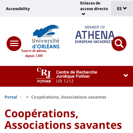
Sélec
Pasar
Enlaces de
Université
al
ES
Accessibility
acceso directo
Universit
de
contenido
:
:
principal
lang
lien
Shortcut
vers
links
Site
page
responsive
responsi
Source de talents,
menu
branding
search
accessibilité
depuis 1306
button
button
Université
Université
:
:
Recherche
Block
Fils
liste
Portal
Coopérations, Associations savantes
d'Ariane
des
University
University
Coopérations,
composantes
:
:
Associations savantes
Titre
Sidebar
Main