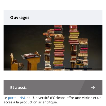
page
content
Ouvrages
Contenu
de
Et aussi...
la
Le
portail HAL
de l'Université d'Orléans offre une vitrine et un
page
accès à la production scientifique.