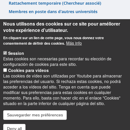
Rattachement temporaire (Chercheur associé)
Membres en poste dans d'autres universités
Nous utilisons des cookies sur ce site pour améliorer
votre expérience d'utilisateur.
En cliquant sur un lien de cette page, vous nous donnez votre
Más info
consentement de définir des cookies.
Informations
Session
Estas cookies son necesarias para recordar su elección de
Université d'Orléans
configuración de cookies para este sitio.
Centre de Recherche Juridique Pothier -
UR
1212
Cookies para vídeos
UFR Droit, Economie, Gestion - 11 rue de Blois - BP 26739 -
Las cookies de vídeo son utilizadas por Youtube para almacenar
45067 Orléans cedex 2
las preferencias del usuario. Si rechaza estas cookies, no podrá
Contact : crjp@univ-orleans.fr
acceder a los vídeos del sitio. Tenga en cuenta que puede
modificar sus preferencias para estas cookies en cualquier
momento. Para ello, basta con hacer clic en el enlace "Cookies"
situado en la parte inferior de cualquier página del sitio.
Sauvegarder mes préférences
Instagram
LinkedIn
Youtube
TikTok
Facebook
Bluesk
Deny all