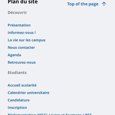
Plan du site
Top of the page
Découvrir
Présentation
Informez-vous !
La vie sur les campus
Nous contacter
Agenda
Retrouvez-nous
Etudiants
Accueil scolarité
Calendrier universitaire
Candidature
Inscription
Règlementation (MCC) / Jurys et Examens / RSE