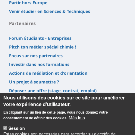
Partir hors Europe
Venir étudier en Sciences & Techniques
Partenaires
Forum Étudiants - Entreprises
Pitch ton métier spécial chimie !
Focus sur nos partenaires
Investir dans nos formations
Actions de médiation et d'orientation
Un projet à soumettre ?
Déposer une offre (stage, contrat, emploi)
Nous utilisons des cookies sur ce site pour améliorer
Prestations
votre expérience d'utilisateur.
En cliquant sur un lien de cette page, vous nous donnez votre
Más info
consentement de définir des cookies.
Session
Estas cookies son necesarias para recordar su elección de