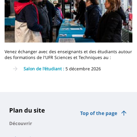
Venez échanger avec des enseignants et des étudiants autour
des formations de l'UFR Sciences et Techniques au :
Salon de l'étudiant :
5 décembre 2026
Contenu
de
la
page
Plan du site
Top of the page
principale
Découvrir