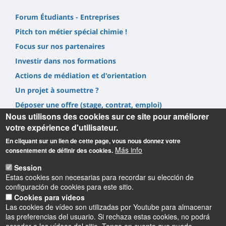
Forum Étudiants - Entreprises
Pitch ton métier spécial chimie !
Focus sur nos partenaires
Investir dans nos formations
Actions de médiation et d'orientation
Un projet à soumettre ?
Déposer une offre (stage, contrat, emploi)
Nous utilisons des cookies sur ce site pour améliorer
Prestations
votre expérience d'utilisateur.
En cliquant sur un lien de cette page, vous nous donnez votre
Más info
consentement de définir des cookies.
Session
Estas cookies son necesarias para recordar su elección de
Informations
configuración de cookies para este sitio.
Cookies para vídeos
UFR Sciences et Techniques
Las cookies de vídeo son utilizadas por Youtube para almacenar
1, rue de Chartres, 45100 Orléans
las preferencias del usuario. Si rechaza estas cookies, no podrá
02 38 41 71 78